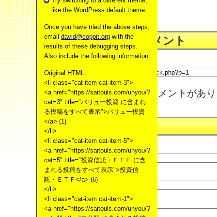
Try switching to a different theme,
like the WordPress default theme.
Once you have tried the above steps,
email
david@coppit.org
with the
トラックバック&コメント
results of these debugging steps.
Also include the following information:
この記事のトラックバックURL:
Original HTML:
<li class="cat-item cat-item-3">
まだトラックバック、コメントがあり
<a href="https://saitouls.com/unyou/?
cat=3" title="バリュー投資 に含まれ
る投稿をすべて表示">バリュー投資
</a> (1)
コメントを投稿する
</li>
<li class="cat-item cat-item-5">
名前(必須)
<a href="https://saitouls.com/unyou/?
cat=5" title="投資信託・ＥＴＦ に含
まれる投稿をすべて表示">投資信
メールアドレス(必須 - 非公開)
託・ＥＴＦ</a> (6)
</li>
<li class="cat-item cat-item-1">
URL
<a href="https://saitouls.com/unyou/?