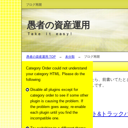
ブログ再開
愚者の資産運用
Ｔａｋｅ ｉｔ ｅａｓｙ！
愚者の資産運用 TOP
→
未分類
→ ブログ再開
ブログ再開
Category Order could not understand
バリュー投資
(1)
your category HTML. Please do the
投資信託・ＥＴＦ
(6)
よくわからないのにいじっていたら、前書いてたと
following:
した。そんなわけで一からやり直しです。
未分類
(12)
Disable all plugins except for
category order to see if some other
ＰＯ
(1)
plugin is causing the problem. If
スポンサード サーチ
the problem goes away, re-enable
2009年09月16日
コメント&トラックバ
each plugin until you find the
incompatible one.